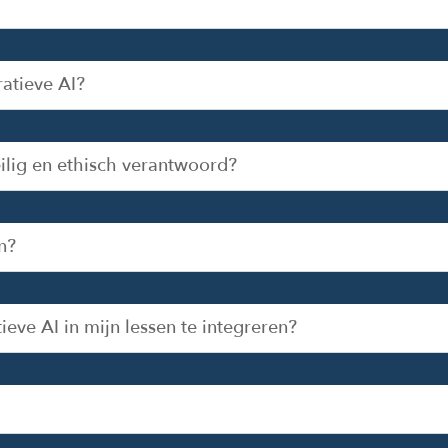
ratieve AI?
eilig en ethisch verantwoord?
n?
ve AI in mijn lessen te integreren?