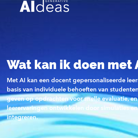
Wat kan ik doen met 
Met AI kan een docent gepersonaliseerde leer
basis van individuele behoeften van studente
geven op opdrachten voor snelle evaluatie, en 
leerervaringen ontwikkelen door simulaties en
integreren.